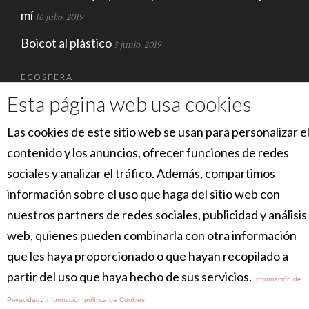
mí
16 julio, 2019
Boicot al plástico
3 junio, 2019
ECOSFERA
Esta página web usa cookies
Las cookies de este sitio web se usan para personalizar e
contenido y los anuncios, ofrecer funciones de redes
sociales y analizar el tráfico. Además, compartimos
información sobre el uso que haga del sitio web con
nuestros partners de redes sociales, publicidad y análisis
SOCIAL
web, quienes pueden combinarla con otra información
que les haya proporcionado o que hayan recopilado a
partir del uso que haya hecho de sus servicios.
Información de
.
Privacidad
Información política de Cookies