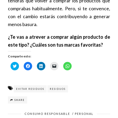
tendrás que volver a comprar los productos que
comprabas habitualmente. Pero, si te convence,
con el cambio estarás contribuyendo a generar
menos basura.
¿Te vas a atrever a comprar algún producto de
este tipo? ¿Cuáles son tus marcas favoritas?
Comparte esto:
H
H
H
H
H
a
a
a
a
a
z
z
z
z
z
c
c
c
c
c
l
l
l
l
l
i
i
i
i
i
c
c
c
c
c
p
p
p
p
p
EVITAR RESIDUOS
RESIDUOS
a
a
a
a
a
r
r
r
r
r
a
a
a
a
a
SHARE
c
c
c
e
c
o
o
o
n
o
m
m
m
v
m
p
p
p
i
p
CONSUMO RESPONSABLE
/
PERSONAL
a
a
a
a
a