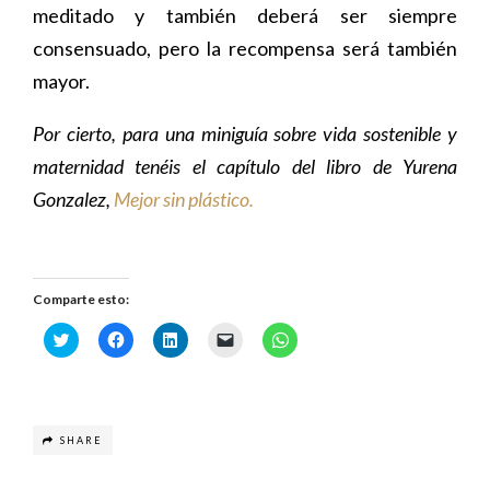
meditado y también deberá ser siempre
consensuado, pero la recompensa será también
mayor.
Por cierto, para una miniguía sobre vida sostenible y
maternidad tenéis el capítulo del libro de Yurena
Gonzalez,
Mejor sin plástico.
Comparte esto:
H
H
H
H
H
a
a
a
a
a
z
z
z
z
z
c
c
c
c
c
l
l
l
l
l
i
i
i
i
i
c
c
c
c
c
p
p
p
p
p
SHARE
a
a
a
a
a
r
r
r
r
r
a
a
a
a
a