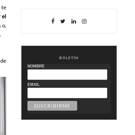
 te
 el
 o,
.
BOLETÍN
 de
NOMBRE
EMAIL