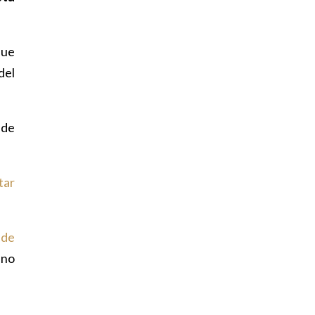
que
del
 de
tar
 de
 no