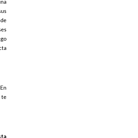
una
sus
 de
ses
lgo
cta
 En
 te
sta