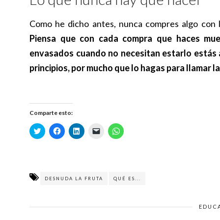
Como he dicho antes, nunca compres algo con la
Piensa que con cada compra que haces mues
envasados cuando no necesitan estarlo estás
principios, por mucho que lo hagas para llamar 
Comparte esto:
H
H
H
H
H
a
a
a
a
a
z
z
z
z
z
c
c
c
c
c
l
l
l
l
l
i
i
i
i
i
c
c
c
c
c
p
p
p
p
p
DESNUDA LA FRUTA
QUÉ ES...
a
a
a
a
a
r
r
r
r
r
a
a
a
a
a
c
c
c
e
c
o
o
o
n
o
EDUC
m
m
m
v
m
p
p
p
i
p