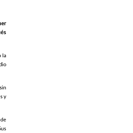
ner
ués
 la
dio
sin
s y
 de
Sus