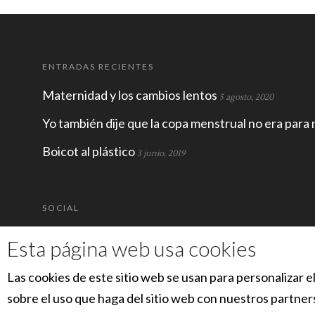
n
a
v
e
n
t
a
ENTRADAS RECIENTES
n
a
n
Maternidad y los cambios lentos
5 agosto, 2020
u
e
v
Yo también dije que la copa menstrual no era para 
a
)
Boicot al plástico
3 junio, 2019
SOCIAL
Esta página web usa cookies
Las cookies de este sitio web se usan para personalizar e
sobre el uso que haga del sitio web con nuestros partner