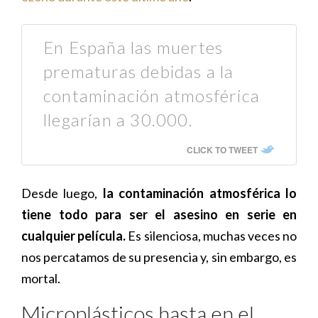
En España las muertes
prematuras debidas a la
contaminación atmosférica
llegarían a 30.000.
CLICK TO TWEET
Desde luego,
la contaminación atmosférica lo
tiene todo para ser el asesino en serie en
cualquier película.
Es silenciosa, muchas veces no
nos percatamos de su presencia y, sin embargo, es
mortal.
Microplásticos hasta en el