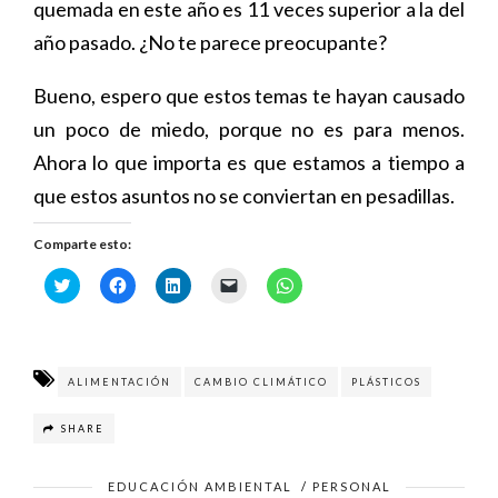
quemada en este año es 11 veces superior a la del
año pasado. ¿No te parece preocupante?
Bueno, espero que estos temas te hayan causado
un poco de miedo, porque no es para menos.
Ahora lo que importa es que estamos a tiempo a
que estos asuntos no se conviertan en pesadillas.
Comparte esto:
H
H
H
H
H
a
a
a
a
a
z
z
z
z
z
c
c
c
c
c
l
l
l
l
l
i
i
i
i
i
c
c
c
c
c
p
p
p
p
p
ALIMENTACIÓN
CAMBIO CLIMÁTICO
PLÁSTICOS
a
a
a
a
a
r
r
r
r
r
a
a
a
a
a
SHARE
c
c
c
e
c
o
o
o
n
o
m
m
m
v
m
p
p
p
i
p
EDUCACIÓN AMBIENTAL
/
PERSONAL