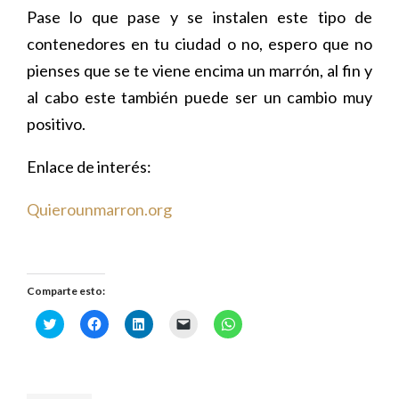
Pase lo que pase y se instalen este tipo de
contenedores en tu ciudad o no, espero que no
pienses que se te viene encima un marrón, al fin y
al cabo este también puede ser un cambio muy
positivo.
Enlace de interés:
Quierounmarron.org
Comparte esto:
H
H
H
H
H
a
a
a
a
a
z
z
z
z
z
c
c
c
c
c
l
l
l
l
l
i
i
i
i
i
c
c
c
c
c