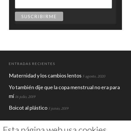
a
)
ENTRADAS RECIENTES
Maternidad y los cambios lentos
5 agosto, 2020
Yo también dije que la copa menstrual no era para
mí
16 julio, 2019
Boicot al plástico
3 junio, 2019
ECOSFERA
Esta página web usa cookies