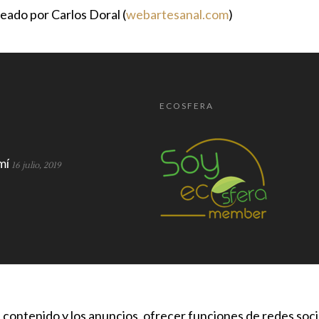
eado por Carlos Doral (
webartesanal.com
)
ECOSFERA
mí
16 julio, 2019
l contenido y los anuncios, ofrecer funciones de redes soc