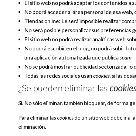
El sitio web no podrá adaptar los contenidos a s
No podrá acceder al área personal de esa web,
Tiendas online: Le será imposible realizar compra
No será posible personalizar sus preferencias ge
El sitio web no podrá realizar analíticas web sob
No podrá escribir en el blog, no podrá subir fo
una aplicación automatizada que publica
spam
.
No se podrá mostrar publicidad sectorizada, lo q
Todas las redes sociales usan
cookies
, si las des
¿Se pueden eliminar las
cookie
Sí. No sólo eliminar, también bloquear, de forma ge
Para eliminar las
cookies
de un sitio web debe ir a l
eliminación.