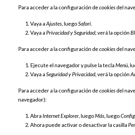
Para acceder a la configuración de
cookies
del nav
Vaya a
Ajustes
, luego
Safari
.
Vaya a
Privacidad y Seguridad
, verá la opción
B
Para acceder a la configuración de
cookies
del nave
Ejecute el navegador y pulse la tecla
Menú
, l
Vaya a
Seguridad y Privacidad
, verá la opción
A
Para acceder a la configuración de
cookies
del nave
navegador):
Abra
Internet Explorer
, luego
Más
, luego
Config
Ahora puede activar o desactivar la casilla
Per