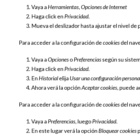
Vaya a
Herramientas
,
Opciones de Internet
Haga click en
Privacidad
.
Mueva el deslizador hasta ajustar el nivel de
Para acceder a la configuración de
cookies
del nav
Vaya a
Opciones
o
Preferencias
según su sistem
Haga click en
Privacidad
.
En
Historial
elija
Usar una configuración personal
Ahora verá la opción
Aceptar cookies
, puede a
Para acceder a la configuración de
cookies
del nav
Vaya a
Preferencias
, luego
Privacidad
.
En este lugar verá la opción
Bloquear cookies
p