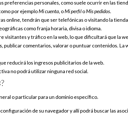
us preferencias personales, como suele ocurrir en las tiend
 como por ejemplo
Mi cuenta
, o
Mi perfil
o
Mis pedidos
.
s online, tendrán que ser telefónicas o visitando la tienda f
ográficas como franja horaria, divisa o idioma.
re visitantes y tráfico en la web, lo que dificultará que la 
tos, publicar comentarios, valorar o puntuar contenidos. L
ue reducirá los ingresos publicitarios de la web.
activa no podrá utilizar ninguna red social.
s
?
neral o particular para un dominio específico.
a configuración de su navegador y allí podrá buscar las aso