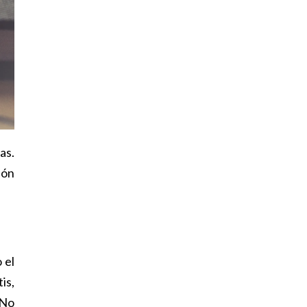
as.
ión
 el
is,
 No