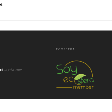
e.
ECOSFERA
mí
16 julio, 2019