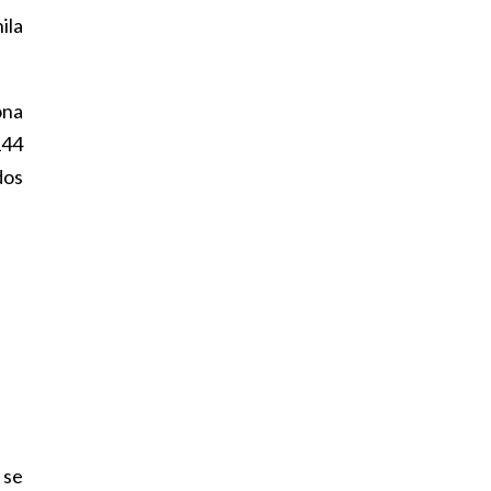
ila
ona
144
dos
 se