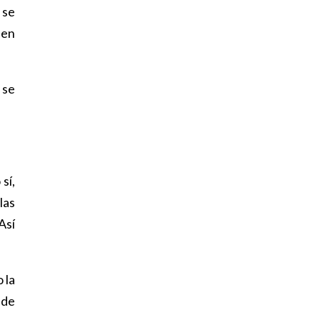
 se
sen
 se
sí,
las
Así
 la
 de