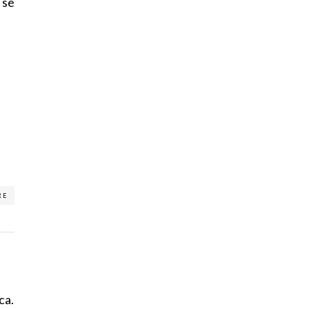
 se
RE
ca.