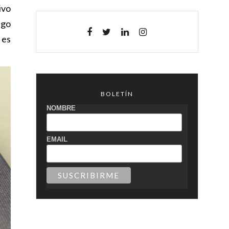
ivo
ego
 es
BOLETÍN
NOMBRE
EMAIL