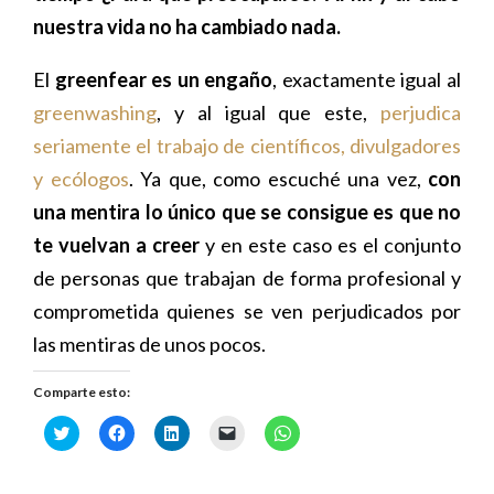
nuestra vida no ha cambiado nada.
El
greenfear es un engaño
, exactamente igual al
greenwashing
, y al igual que este,
perjudica
seriamente el trabajo de científicos, divulgadores
y ecólogos
. Ya que, como escuché una vez,
con
una mentira lo único que se consigue es que no
te vuelvan a creer
y en este caso es el conjunto
de personas que trabajan de forma profesional y
comprometida quienes se ven perjudicados por
las mentiras de unos pocos.
Comparte esto:
H
H
H
H
H
a
a
a
a
a
z
z
z
z
z
c
c
c
c
c
l
l
l
l
l