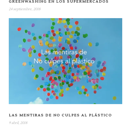
GREENWASHING EN LOS SUPERMERCADOS
e
v
24 septiembre, 2018
a
)
LAS MENTIRAS DE NO CULPES AL PLÁSTICO
9 abril, 2018