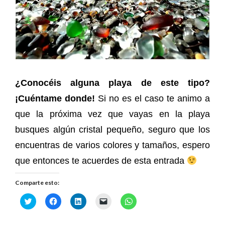
¿Conocéis alguna playa de este tipo?
¡Cuéntame donde!
Si no es el caso te animo a
que la próxima vez que vayas en la playa
busques algún cristal pequeño, seguro que los
encuentras de varios colores y tamaños, espero
que entonces te acuerdes de esta entrada
Comparte esto:
H
H
H
H
H
a
a
a
a
a
z
z
z
z
z
c
c
c
c
c