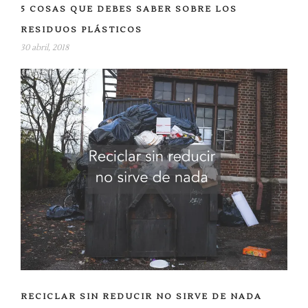
u
5 COSAS QUE DEBES SABER SOBRE LOS
e
v
a
RESIDUOS PLÁSTICOS
)
30 abril, 2018
RECICLAR SIN REDUCIR NO SIRVE DE NADA