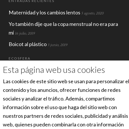
ENTRADAS RECIENTES
Maternidad y los cambios lentos
5 agosto, 2020
Yo también dije que la copa menstrual no era para
mí
16 julio, 2019
Boicot al plástico
3 junio, 2019
ECOSFERA
Esta página web usa cookies
Las cookies de este sitio web se usan para personalizar e
contenido y los anuncios, ofrecer funciones de redes
sociales y analizar el tráfico. Además, compartimos
información sobre el uso que haga del sitio web con
nuestros partners de redes sociales, publicidad y análisis
SOCIAL
web, quienes pueden combinarla con otra información