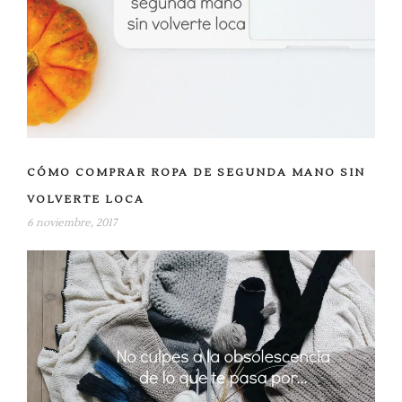
e
n
u
n
a
v
e
n
t
a
n
a
n
u
CÓMO COMPRAR ROPA DE SEGUNDA MANO SIN
e
v
a
VOLVERTE LOCA
)
6 noviembre, 2017